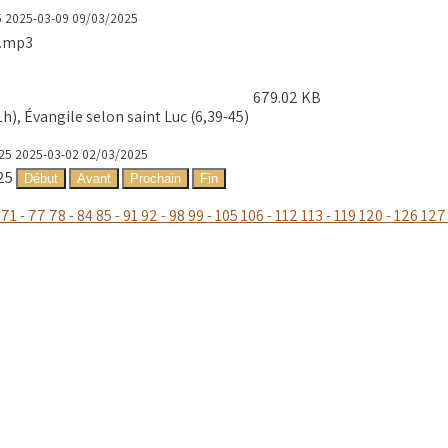
5
2025-03-09
09/03/2025
2.mp3
679.02 KB
, Évangile selon saint Luc (6,39-45)
25
2025-03-02
02/03/2025
25
Début
Avant
Prochain
Fin
71 - 77
78 - 84
85 - 91
92 - 98
99 - 105
106 - 112
113 - 119
120 - 126
127 