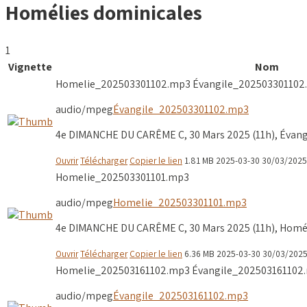
Homélies dominicales
1
Vignette
Nom
Homelie_202503301102.mp3
Évangile_202503301102
audio/mpeg
Évangile_202503301102.mp3
4e DIMANCHE DU CARÊME C, 30 Mars 2025 (11h), Évangile
Ouvrir
Télécharger
Copier le lien
1.81 MB
2025-03-30
30/03/2025
Homelie_202503301101.mp3
audio/mpeg
Homelie_202503301101.mp3
4e DIMANCHE DU CARÊME C, 30 Mars 2025 (11h), Homéli
Ouvrir
Télécharger
Copier le lien
6.36 MB
2025-03-30
30/03/202
Homelie_202503161102.mp3
Évangile_202503161102
audio/mpeg
Évangile_202503161102.mp3