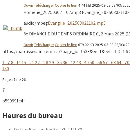
Ouvrir
Télécharger
Copier le lien
4.74 MB
2025-03-09
09/03/202
Homelie_202503021102.mp3
Évangile_20250302110
audio/mpeg
Évangile_202503021102.mp3
8e DIMANCHE DU TEMPS ORDINAIRE C, 2 Mars 2025 (11h)
Ouvrir
Télécharger
Copier le lien
679.02 KB
2025-03-03
03/03/20
https://paroissesaintremi.ca/?page_id=1533&ee=1&eeListID=1
6
1 - 7
8 - 14
15 - 21
22 - 28
29 - 35
36 - 42
43 - 49
50 - 56
57 - 63
64 - 70
180
Page : 7 de 26
7
b599991e4f
Heures du bureau
Du Lundi au vendredi de 8h à 14h30