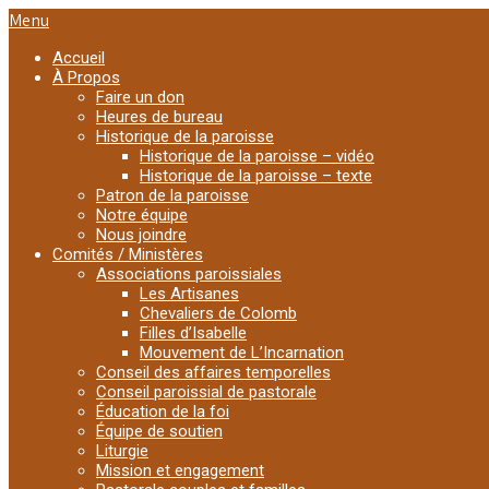
Menu
Accueil
À Propos
Faire un don
Heures de bureau
Historique de la paroisse
Historique de la paroisse – vidéo
Historique de la paroisse – texte
Patron de la paroisse
Notre équipe
Nous joindre
Comités / Ministères
Associations paroissiales
Les Artisanes
Chevaliers de Colomb
Filles d’Isabelle
Mouvement de L’Incarnation
Conseil des affaires temporelles
Conseil paroissial de pastorale
Éducation de la foi
Équipe de soutien
Liturgie
Mission et engagement