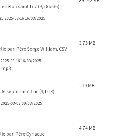
891.92 KB
 selon saint Luc (9,28b-36)
25
2025-03-16
16/03/2025
3.75 MB
e par: Père Serge William, CSV.
2025-03-16
16/03/2025
2.mp3
1.19 MB
e selon saint Luc (4,1-13)
2025-03-09
09/03/2025
4.74 MB
e par: Père Cyriaque.