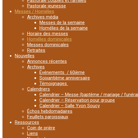
Pastorale couples et familles
Pastorale jeunesse
Messes / Homélies
Archives média
Messes de la semaine
Homélies de la semaine
Horaire des messes
Homélies dominicales
Messes dominicales
Retraites
Nouvelles
Annonces récentes
Archives
Événements / 60ième
Soixantième anniversaire
Témoignages
Calendriers
Calendrier – Messe (baptême / mariage / funérail
Calendrier – Réservation pour groupe
Calendrier – Salle Yvon Soucy
Échos hebdomadaires
Feuillets paroissiaux
Ressources
Coin de prière
Liens