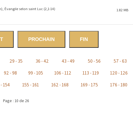
 Évangile selon saint Luc (2,1-14)
1.82 MB
T
PROCHAIN
FIN
29 - 35
36 - 42
43 - 49
50 - 56
57 - 63
92 - 98
99 - 105
106 - 112
113 - 119
120 - 126
 - 154
155 - 161
162 - 168
169 - 175
176 - 180
Page : 10 de 26