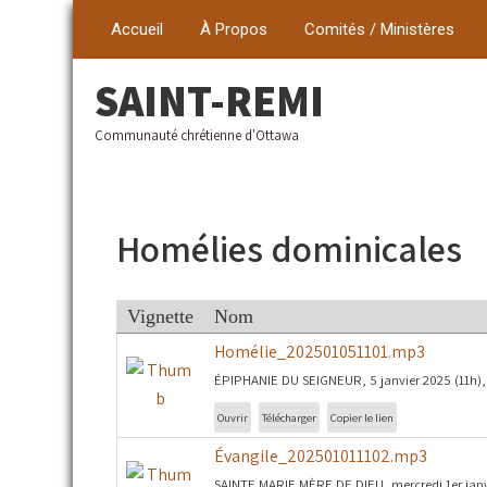
Accueil
À Propos
Comités / Ministères
SAINT-REMI
Communauté chrétienne d'Ottawa
Homélies dominicales
Vignette
Nom
Homélie_202501051101.mp3
ÉPIPHANIE DU SEIGNEUR, 5 janvier 2025 (11h),
Ouvrir
Télécharger
Copier le lien
Évangile_202501011102.mp3
SAINTE MARIE MÈRE DE DIEU, mercredi 1er janvie