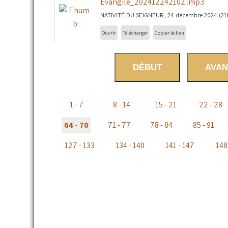
Évangile_202412242102..mp3
NATIVITÉ DU SEIGNEUR, 24 décembre 2024 (21h),
Ouvrir
Télécharger
Copier le lien
DÉBUT
AVAN
1 - 7
8 - 14
15 - 21
22 - 28
64 - 70
71 - 77
78 - 84
85 - 91
127 - 133
134 - 140
141 - 147
148