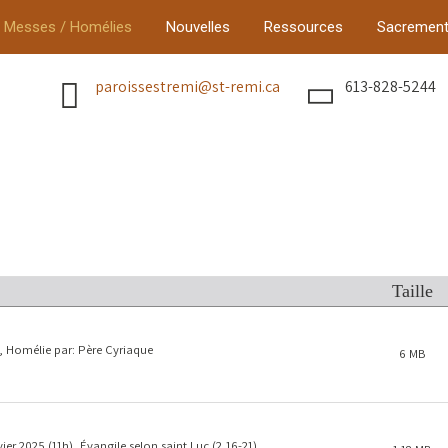
Messes / Homélies
Nouvelles
Ressources
Sacremen
paroissestremi@st-remi.ca
613-828-5244
Taille
, Homélie par: Père Cyriaque
6 MB
r 2025 (11h), Évangile selon saint Luc (2,16-21)