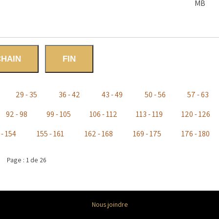
MB
HAIN
FIN
29 - 35
36 - 42
43 - 49
50 - 56
57 - 63
92 - 98
99 - 105
106 - 112
113 - 119
120 - 126
 - 154
155 - 161
162 - 168
169 - 175
176 - 180
Page : 1 de 26
Nous joindre