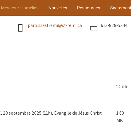
Messes / Homélies
Nouvelles
Ressources
Sacremen
paroissestremi@st-remi.ca
613-828-5244
Taille
8 septembre 2025 (11h), Évangile de Jésus Christ
1.63
MB