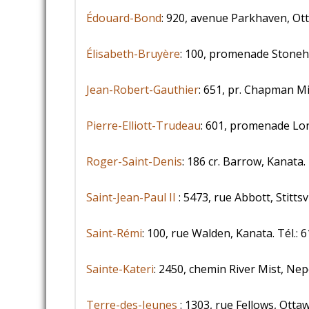
Édouard-Bond
: 920, avenue Parkhaven, Ott
Élisabeth-Bruyère
: 100, promenade Stoneha
Jean-Robert-Gauthier
: 651, pr. Chapman Mi
Pierre-Elliott-Trudeau
: 601, promenade Lon
Roger-Saint-Denis
: 186 cr. Barrow, Kanata.
Saint-Jean-Paul II
: 5473, rue Abbott, Stittsv
Saint-Rémi
: 100, rue Walden, Kanata. Tél.:
Sainte-Kateri
: 2450, chemin River Mist, Ne
Terre-des-Jeunes
: 1303, rue Fellows, Otta