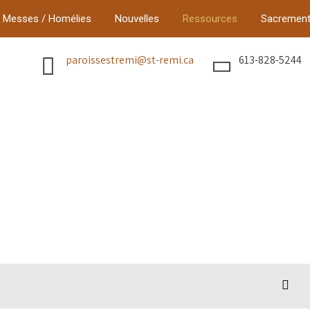
Messes / Homélies
Nouvelles
Ressources
Sacremen
paroissestremi@st-remi.ca
613-828-5244